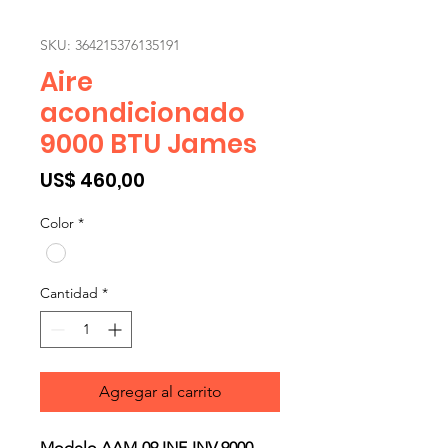
SKU: 364215376135191
Aire
acondicionado
9000 BTU James
Precio
US$ 460,00
Color
*
Cantidad
*
Agregar al carrito
Modelo AAM-09 INF-INV 9000