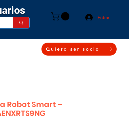
uarios
Entrar
Quiero ser socio
a Robot Smart –
 AENXRTS9NG