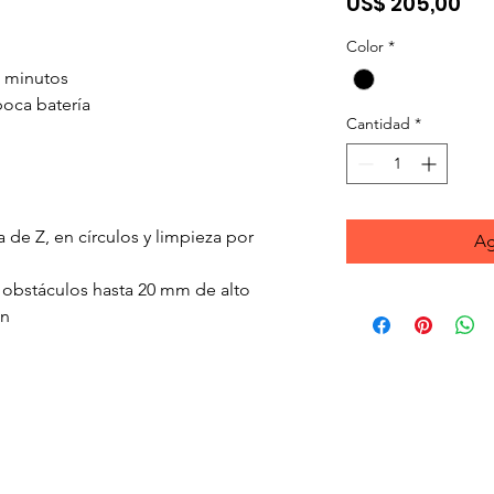
Pre
US$ 205,00
Color
*
0 minutos
poca batería
Cantidad
*
de Z, en círculos y limpieza por
Ag
 obstáculos hasta 20 mm de alto
ón