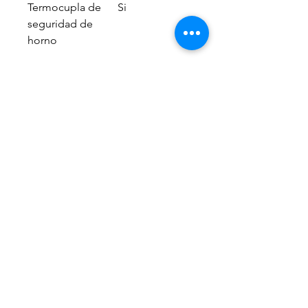
Termocupla de
Si
seguridad de
horno
INFORMACION ADICIONAL
INFORMACIÓN
• Horno
ADICIONAL
enlozado para
fácil limpieza.
• Quemador
central mega
llama.
INFORMACIÓN
• Dimensiones
ESPECÍFICA
(ancho x
profundidad x
altura):
759 x 573 x 885
mm.
29154786
• Dimensiones