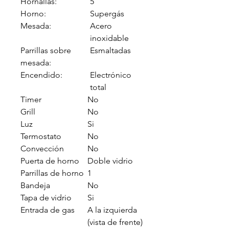
Hornallas:
5
Horno:
Supergás
Mesada:
Acero
inoxidable
Parrillas sobre
Esmaltadas
mesada:
Encendido:
Electrónico
total
Timer
No
Grill
No
Luz
Si
Termostato
No
Convección
No
Puerta de horno
Doble vidrio
Parrillas de horno
1
Bandeja
No
Tapa de vidrio
Si
Entrada de gas
A la izquierda
(vista de frente)