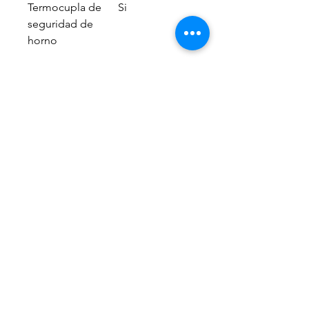
Termocupla de
Si
seguridad de
horno
INFORMACION ADICIONAL
INFORMACIÓN
• Horno
ADICIONAL
enlozado para
fácil limpieza.
• Quemador
central mega
llama.
INFORMACIÓN
• Dimensiones
ESPECÍFICA
(ancho x
profundidad x
altura):
759 x 573 x 885
mm.
29154786
• Dimensiones