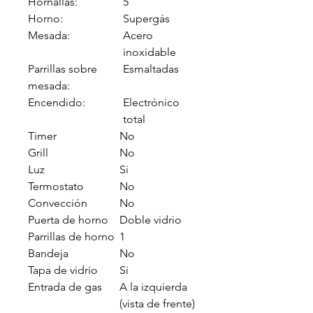
Hornallas:
5
Horno:
Supergás
Mesada:
Acero
inoxidable
Parrillas sobre
Esmaltadas
mesada:
Encendido:
Electrónico
total
Timer
No
Grill
No
Luz
Si
Termostato
No
Convección
No
Puerta de horno
Doble vidrio
Parrillas de horno
1
Bandeja
No
Tapa de vidrio
Si
Entrada de gas
A la izquierda
(vista de frente)