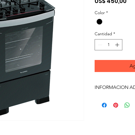
Pr
US$ 450,00
Color
*
Cantidad
*
Ag
INFORMACION A
INFORMACIÓN ADI
• Mesada top control 
• Perillas extraíbles.
• Horno enlozado para
• Manija de aluminio.
INFORMACIÓN ESPE