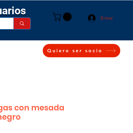
uarios
Entrar
Quiero ser socio
 gas con mesada
 negro