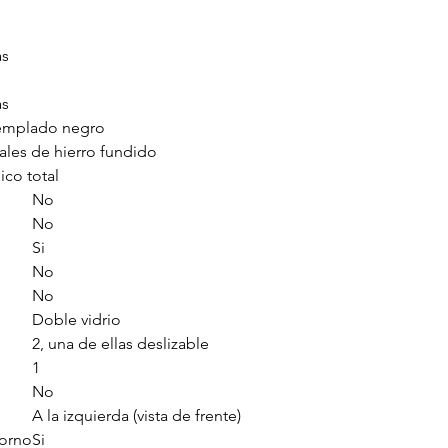
• Dimensiones
(ancho x profundidad 
520 x 660 x 940 mm.
ás
• Dimensiones Inter
(ancho x profundidad 
ás
370 x 420 x 360 mm.
templado negro
• Dimensiones con e
ales de hierro fundido
(ancho x profundidad 
555 x 670 x 970 mm.
ico total
• Peso: 31,850 kg.
No
• Peso con embalaje:
No
• Cable de alimentaci
Si
• Garantía: 1 año.
No
No
Doble vidrio
2, una de ellas deslizable
1
No
A la izquierda (vista de frente)
horno
Si