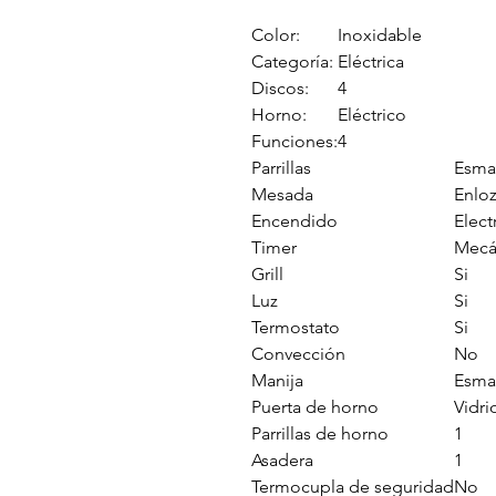
Color:
Inoxidable
Categoría:
Eléctrica
Discos:
4
Horno:
Eléctrico
Funciones:
4
Parrillas
Esma
Mesada
Enlo
Encendido
Elect
Timer
Mecá
Grill
Si
Luz
Si
Termostato
Si
Convección
No
Manija
Esma
Puerta de horno
Vidri
Parrillas de horno
1
Asadera
1
Termocupla de seguridad
No