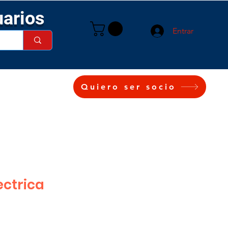
uarios
Entrar
Quiero ser socio
ectrica
cio