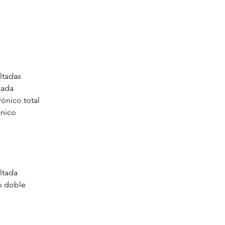
ltadas
zada
rónico total
nico
ltada
o doble