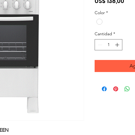
Pre
US$ 138,00
Color
*
Cantidad
*
Ag
UEEN