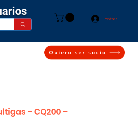
uarios
Entrar
Quiero ser socio
ltigas – CQ200 –