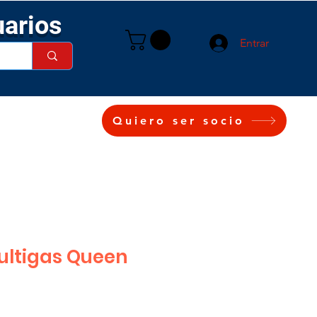
uarios
Entrar
Quiero ser socio
ultigas Queen
cio