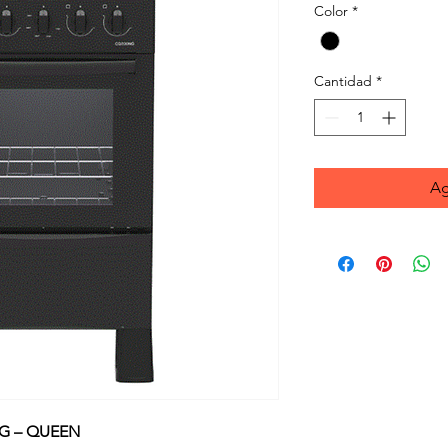
Color
*
Cantidad
*
Ag
G – QUEEN