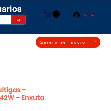
uarios
Entrar
Quiero ser socio
ltigas –
42W – Enxuta