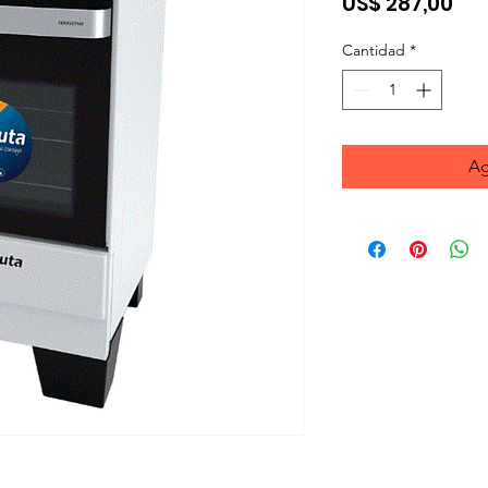
Pre
US$ 287,00
Cantidad
*
Ag