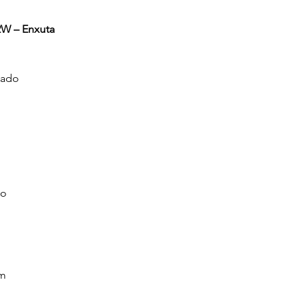
2W – Enxuta
tado
no
cm