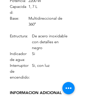
Potencia:
2200 W
Capacida
1, 7 L
d:
Base:
Multidireccional de
360°
Estructura:
De acero inoxidable
con detalles en
negro
Indicador
Si
de agua:
Interruptor
Si, con luz
de
encendido:
INFORMACION ADICIONAL
INFORMACIÓN
Hervor rápido,
ADICIONAL:
uso eficiente de