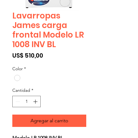
Lavarropas
James carga
frontal Modelo LR
1008 INV BL
Precio
US$ 510,00
Color
*
Cantidad
*
Agregar al carrito
Modelo LR 1008 INV BL