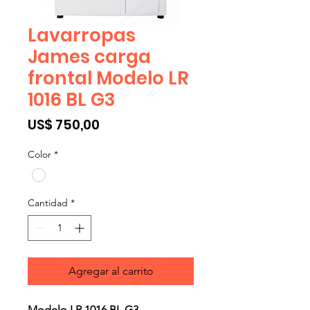
Lavarropas
James carga
frontal Modelo LR
1016 BL G3
Precio
US$ 750,00
Color
*
Cantidad
*
Agregar al carrito
Modelo LR 1016 BL G3