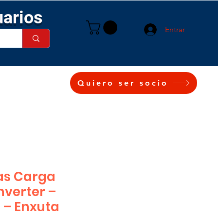
uarios
Entrar
Quiero ser socio
as Carga
nverter –
 – Enxuta