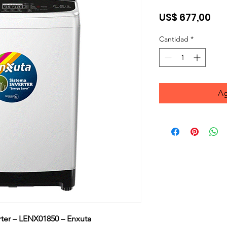
Pre
US$ 677,00
Cantidad
*
Ag
rter – LENX01850 – Enxuta