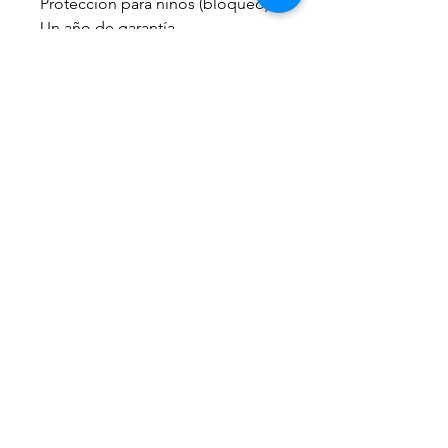
Protección para niños (bloqueo)
Un año de garantía
Al.: 845 x Pr.: 660 x An.: 595 mm
29154786
afp@afpasociacion.org.uy