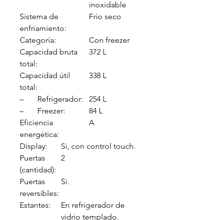
inoxidable
Sistema de
Frío seco
enfriamiento:
Categoría:
Con freezer
Capacidad bruta
372 L
total:
Capacidad útil
338 L
total:
– Refrigerador:
254 L
– Freezer:
84 L
Eficiencia
A
energética:
Display:
Si, con control touch.
Puertas
2
(cantidad):
Puertas
Si.
reversibles:
Estantes:
En refrigerador de
vidrio templado.