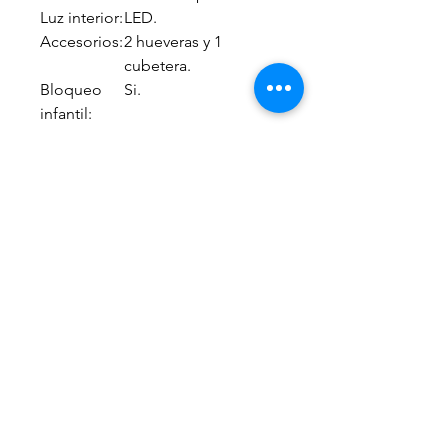
Luz interior:
LED.
Accesorios:
2 hueveras y 1
cubetera.
Bloqueo
Si.
infantil:
INFORMACION ADICIONAL
INFORMACIÓN
•
ADICIONAL:
Descongelado y
arranque
totalmente
automático.
• Congelado
libre de
escarcha (NO
FROST).
• Sistema de
enfriamiento