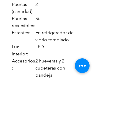
Puertas
2
(cantidad):
Puertas
Si.
reversibles:
Estantes:
En refrigerador de
vidrio templado.
Luz
LED.
interior:
Accesorios
2 hueveras y 2
:
cubeteras con
bandeja.
Bloqueo
Si.
infantil:
INFORMACION ADICIONAL
INFORMACIÓN
•
ADICIONAL:
Descongelado