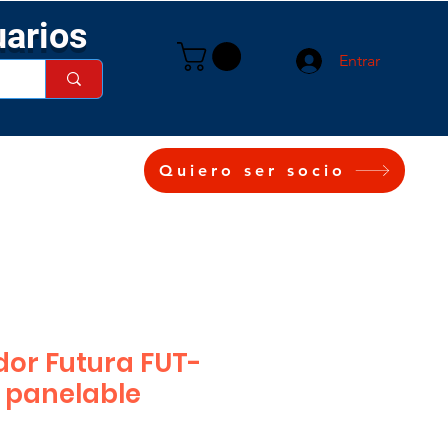
uarios
Entrar
Quiero ser socio
dor Futura FUT-
 panelable