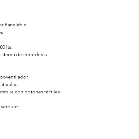
or Panelable
os
0 lts.
istema de correderas
rboventilador
laterales
ratura con botones táctiles
 verduras