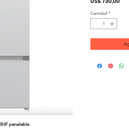
Pre
US$ 730,00
Cantidad
*
Ag
43NF panelable