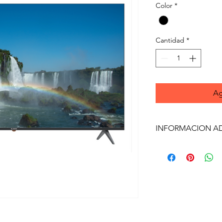
Color
*
Cantidad
*
Ag
INFORMACION A
Navegador web
App Store:
Procesador: