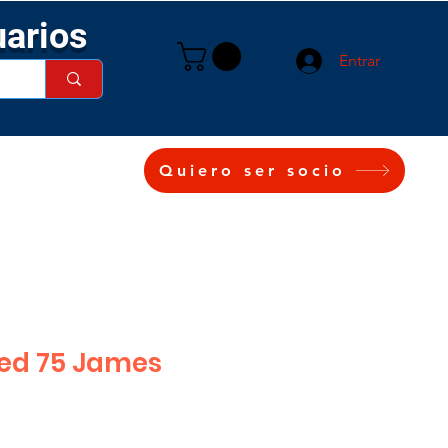
uarios
Entrar
Quiero ser socio
led 75 James
ecio