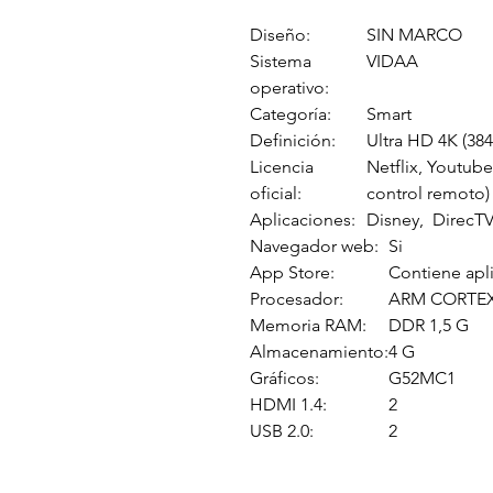
Diseño:
SIN MARCO
Sistema
VIDAA
operativo:
Categoría:
Smart
Definición:
Ultra HD 4K (384
Licencia
Netflix, Youtub
oficial:
control remoto)
Aplicaciones:
Disney, DirecT
Navegador web:
Si
App Store:
Contiene apl
Procesador:
ARM CORTEX
Memoria RAM:
DDR 1,5 G
Almacenamiento:
4 G
Gráficos:
G52MC1
HDMI 1.4:
2
USB 2.0:
2