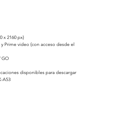
Memoria RAM
Almacenamient
Gráficos:
0 x 2160 px)
e y Prime video (con acceso desde el
HDMI 1.4:
USB 2.0:
V GO
INFORMACIÓ
icaciones disponibles para descargar
ADICIONAL:
-A53