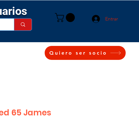
uarios
Entrar
Quiero ser socio
led 65 James
cio