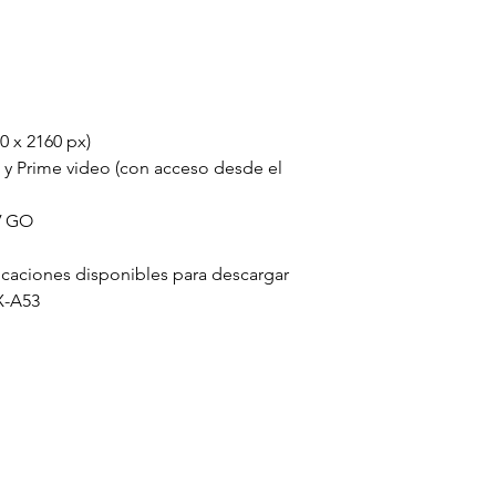
0 x 2160 px)
e y Prime video (con acceso desde el
V GO
icaciones disponibles para descargar
-A53