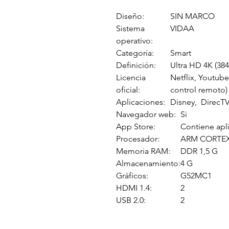
Diseño:
SIN MARCO
Sistema
VIDAA
operativo:
Categoría:
Smart
Definición:
Ultra HD 4K (384
Licencia
Netflix, Youtub
oficial:
control remoto)
Aplicaciones:
Disney, DirecT
Navegador web:
Si
App Store:
Contiene apl
Procesador:
ARM CORTEX
Memoria RAM:
DDR 1,5 G
Almacenamiento:
4 G
Gráficos:
G52MC1
HDMI 1.4:
2
USB 2.0:
2