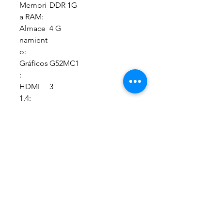
Memori
DDR 1G
a RAM:
Almace
4 G
namient
o:
Gráficos
G52MC1
:
HDMI
3
1.4:
USB 2.0:
2
INFORMACION ADICIONAL
INFORMACIÓN
• TERMINALES:
ADICIONAL:
Conector RF
(antena-cable): Si
Conector video
compuesto: Si
Conector 3.5