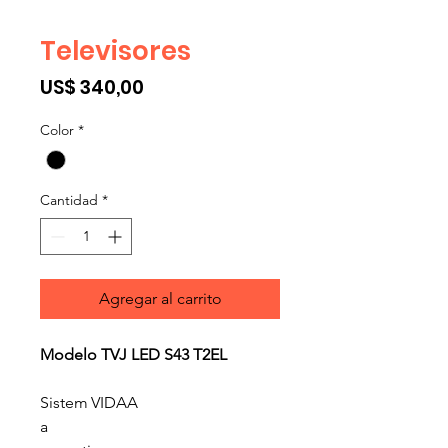
Televisores
Precio
US$ 340,00
Color
*
Cantidad
*
Agregar al carrito
Modelo TVJ LED S43 T2EL
Sistem
VIDAA
a