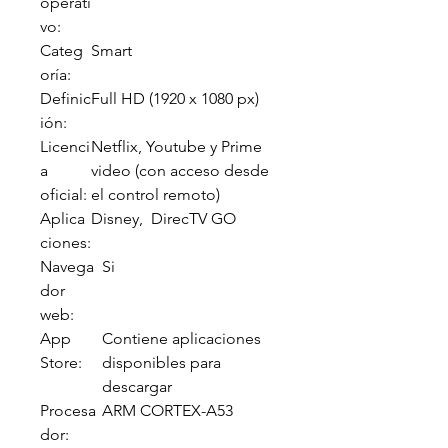
operati
vo:
Categ
Smart
oría:
Definic
Full HD (1920 x 1080 px)
ión:
Licenci
Netflix, Youtube y Prime
a
video (con acceso desde
oficial:
el control remoto)
Aplica
Disney, DirecTV GO
ciones:
Navega
Si
dor
web:
App
Contiene aplicaciones
Store:
disponibles para
descargar
Procesa
ARM CORTEX-A53
dor: