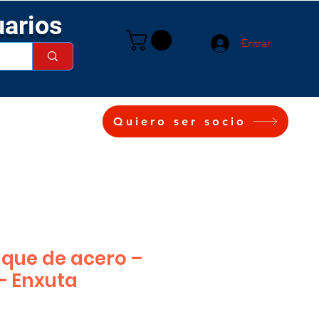
uarios
Entrar
Quiero ser socio
que de acero –
– Enxuta