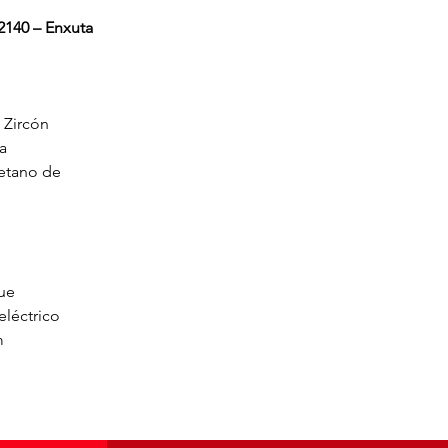
140 – Enxuta
 Zircón
a
retano de
que
eléctrico
m