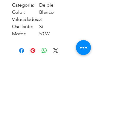
Categoria:
De pie
Color:
Blanco
Velocidades:
3
Oscilante:
Si
Motor:
50 W
29154786
afp@afpasociacion.org.uy