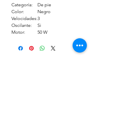
Categoría:
De pie
Color:
Negro
Velocidades:
3
Oscilante:
Si
Motor:
50 W
29154786
afp@afpasociacion.org.uy