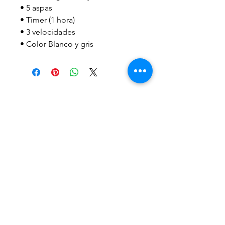
• 5 aspas
• Timer (1 hora)
• 3 velocidades
• Color Blanco y gris
29154786
afp@afpasociacion.org.uy