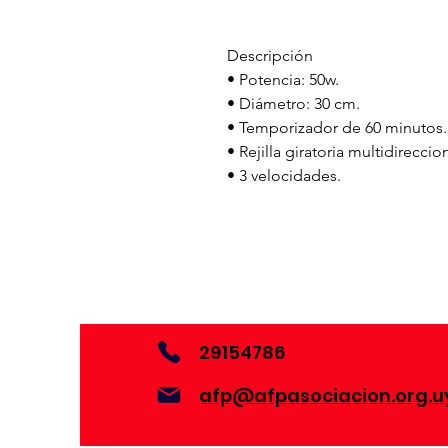
Descripción
• Potencia: 50w.
• Diámetro: 30 cm.
• Temporizador de 60 minutos.
• Rejilla giratoria multidirecci
• 3 velocidades.
29154786
afp@afpasociacion.org.u