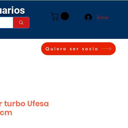
uarios
Entrar
Quiero ser socio
r turbo Ufesa
0cm